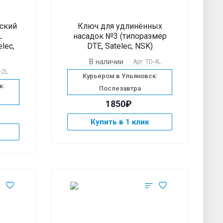
ский
Ключ для удлинённых
L
насадок №3 (типоразмер
lec,
DTE, Satelec, NSK)
В наличии
Арт.
TD-4L
-2L
Курьером в Ульяновск:
к:
Послезавтра
1850₽
Купить в 1 клик