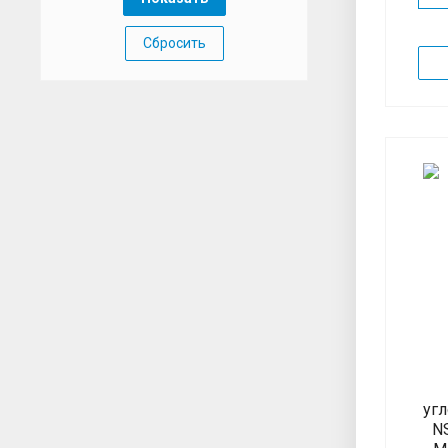
Сбросить
угл
NS