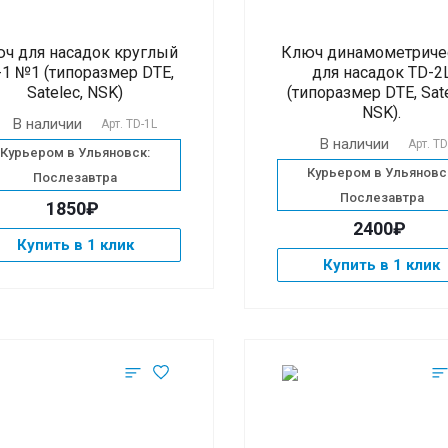
ч для насадок круглый
Ключ динамометриче
-1 №1 (типоразмер DTE,
для насадок TD-2
Satelec, NSK)
(типоразмер DTE, Sate
NSK).
В наличии
Арт.
TD-1L
В наличии
Арт.
TD
Курьером в Ульяновск:
Курьером в Ульяновс
Послезавтра
Послезавтра
1850₽
2400₽
Купить в 1 клик
Купить в 1 клик