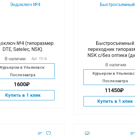
оключ №4 (типоразмер
Быстросъемный
DTE, Satelec, NSK).
переходник типораз
NSK с/без оптики (д
В наличии
Арт.
TD-A
В наличии
Курьером в Ульяновск:
Курьером в Ульяновс
Послезавтра
Послезавтра
1600₽
11450₽
Купить в 1 клик
Купить в 1 клик