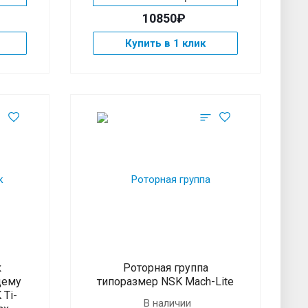
10850₽
Купить в 1 клик
к
Роторная группа
щему
типоразмер NSK Mach-Lite
 Ti-
В наличии